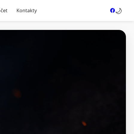
🌙
očet
Kontakty