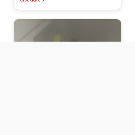
10. července 2026
Těžko na cvičišti, lehko na
bojišti
Dne 10. července 2026 jsme si na vlastní
kůži otestovali přísloví těžko na cvičišti,
lehko na bojišti. Pomocí přístroje ...