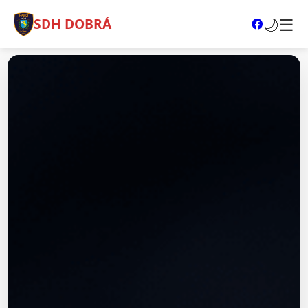
🌙
☰
SDH DOBRÁ