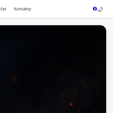
🌙
očet
Kontakty