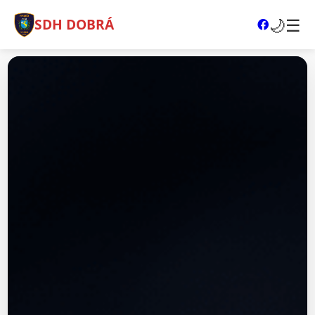
🌙
☰
SDH DOBRÁ