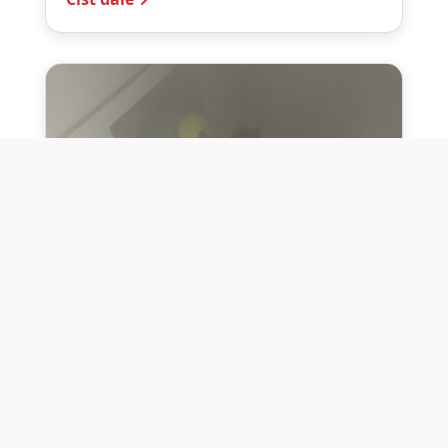
10. července 2026
Těžko na cvičišti, lehko na
bojišti
Dne 10. července 2026 jsme si na vlastní
kůži otestovali přísloví těžko na cvičišti,
lehko na bojišti. Pomocí přístroje ...