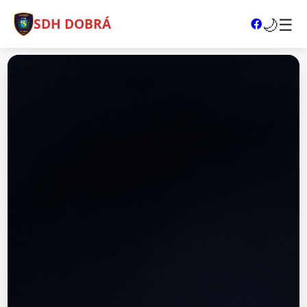
🌙
☰
SDH DOBRÁ