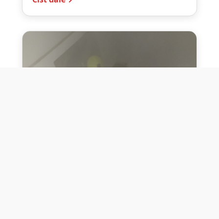
10. července 2026
Těžko na cvičišti, lehko na
bojišti
Dne 10. července 2026 jsme si na vlastní
kůži otestovali přísloví těžko na cvičišti,
lehko na bojišti. Pomocí přístroje ...