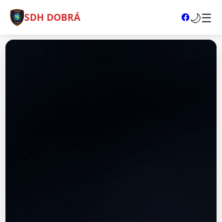
🌙
☰
SDH DOBRÁ