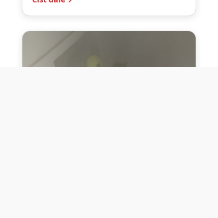
10. července 2026
Těžko na cvičišti, lehko na
bojišti
Dne 10. července 2026 jsme si na vlastní
kůži otestovali přísloví těžko na cvičišti,
lehko na bojišti. Pomocí přístroje ...