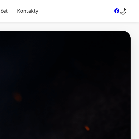
🌙
očet
Kontakty