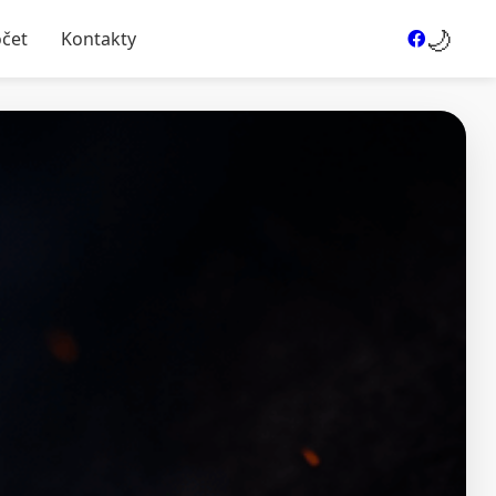
🌙
očet
Kontakty