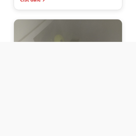
10. července 2026
Těžko na cvičišti, lehko na
bojišti
Dne 10. července 2026 jsme si na vlastní
kůži otestovali přísloví těžko na cvičišti,
lehko na bojišti. Pomocí přístroje ...