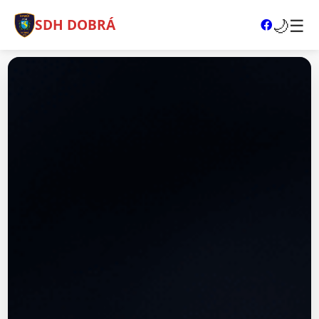
🌙
☰
SDH DOBRÁ