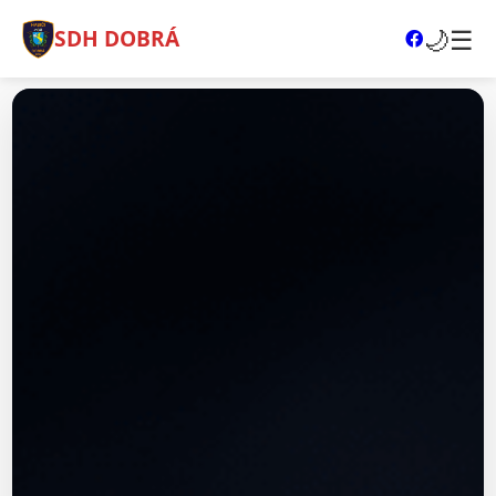
🌙
☰
SDH DOBRÁ