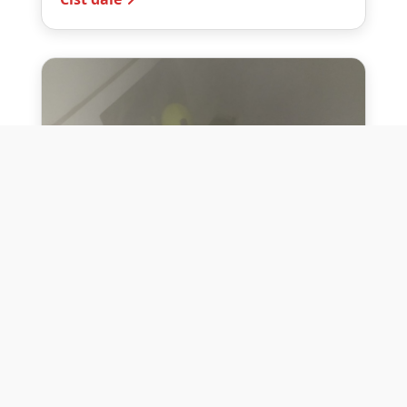
10. července 2026
Těžko na cvičišti, lehko na
bojišti
Dne 10. července 2026 jsme si na vlastní
kůži otestovali přísloví těžko na cvičišti,
lehko na bojišti. Pomocí přístroje ...