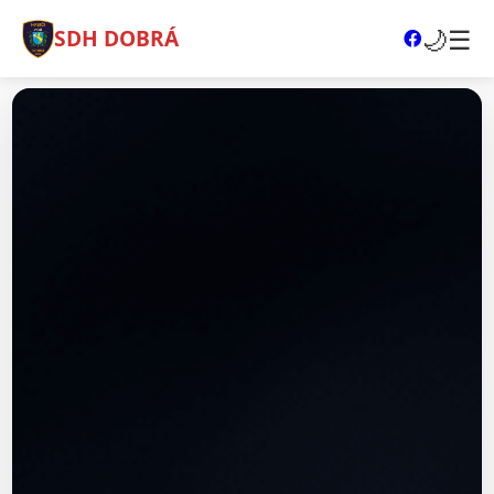
🌙
☰
SDH DOBRÁ