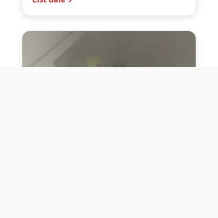
10. července 2026
Těžko na cvičišti, lehko na
bojišti
Dne 10. července 2026 jsme si na vlastní
kůži otestovali přísloví těžko na cvičišti,
lehko na bojišti. Pomocí přístroje ...