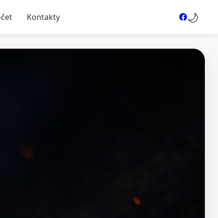
🌙
očet
Kontakty