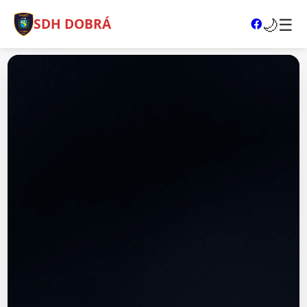
🌙
☰
SDH DOBRÁ