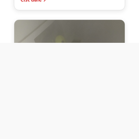
10. července 2026
Těžko na cvičišti, lehko na
bojišti
Dne 10. července 2026 jsme si na vlastní
kůži otestovali přísloví těžko na cvičišti,
lehko na bojišti. Pomocí přístroje ...