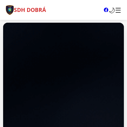
🌙
☰
SDH DOBRÁ