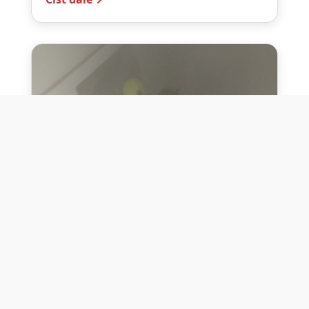
10. července 2026
Těžko na cvičišti, lehko na
bojišti
Dne 10. července 2026 jsme si na vlastní
kůži otestovali přísloví těžko na cvičišti,
lehko na bojišti. Pomocí přístroje ...