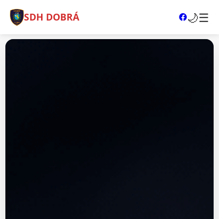
🌙
☰
SDH DOBRÁ