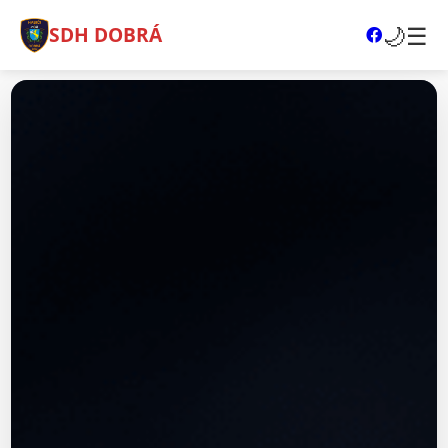
🌙
☰
SDH DOBRÁ