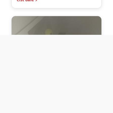
10. července 2026
Těžko na cvičišti, lehko na
bojišti
Dne 10. července 2026 jsme si na vlastní
kůži otestovali přísloví těžko na cvičišti,
lehko na bojišti. Pomocí přístroje ...