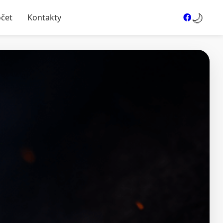
🌙
očet
Kontakty