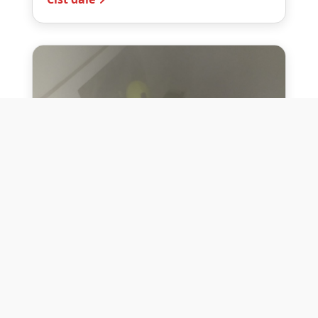
10. července 2026
Těžko na cvičišti, lehko na
bojišti
Dne 10. července 2026 jsme si na vlastní
kůži otestovali přísloví těžko na cvičišti,
lehko na bojišti. Pomocí přístroje ...