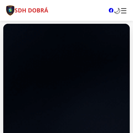
🌙
☰
SDH DOBRÁ